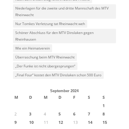
Niederlagen für die zweite und dritte Mannschaft des MTV
Rheinwacht
Nur Tomkes Verletzung tat Rheinwacht weh
Schöner Abschluss für den MTV Dinslaken gegen
Rheinhausen
Wie ein Heimatverein
Überraschung beim MTV Rheinwacht
„Der Funke ist nicht übergesprungen“
„Final Four“ kostet den MTV Dinslaken schon 500 Euro
September 2024
M
D
M
D
F
S
S
1
2
3
4
5
6
7
8
9
10
11
12
13
14
15