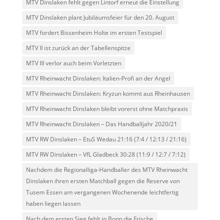
MTV Dinslaken fehlt gegen Lintorf erneut die Einstellung
MTV Dinslaken plant Jubiläumsfeier für den 20. August
MTV fordert Bissenheim Holte im ersten Testspiel
MTV II ist zurück an der Tabellenspitze
MTV III verlor auch beim Vorletzten
MTV Rheinwacht Dinslaken: Italien-Profi an der Angel
MTV Rheinwacht Dinslaken: Kryzun kommt aus Rheinhausen
MTV Rheinwacht Dinslaken bleibt vorerst ohne Matchpraxis
MTV Rheinwacht Dinslaken – Das Handballjahr 2020/21
MTV RW Dinslaken – EtuS Wedau 21:16 (7:4 / 12:13 / 21:16)
MTV RW Dinslaken – VfL Gladbeck 30:28 (11:9 / 12:7 / 7:12)
Nachdem die Regionalliga-Handballer des MTV Rheinwacht
Dinslaken ihren ersten Matchball gegen die Reserve von
Tusem Essen am vergangenen Wochenende leichtfertig
haben liegen lassen
Nach dem ersten Sieg fehlt in Bonn die Frische