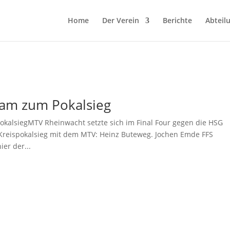
Home
Der Verein
Berichte
Abteil
eam zum Pokalsieg
kalsiegMTV Rheinwacht setzte sich im Final Four gegen die HSG
Kreispokalsieg mit dem MTV: Heinz Buteweg. Jochen Emde FFS
ier der...