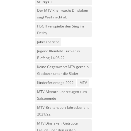
umlegen
Der MTV Rheinwacht Dinslaken
sagt Weihnacht ab
HSG II verspielte den Sieg im
Derby
Jahresbericht
Jugend Kleinfeld Turnier in
Biefang 14.08.22
Keine Gegenwehr: MTV gerät in
Gladbeck unter die Räder
Kinderferientage 2022
MTV
MTV-Akteure überzeugen zum
Saisonende
MTV-Breitensport Jahresbericht
2021/22
MTV Dinslaken: Getrübte
Freude über den ersten