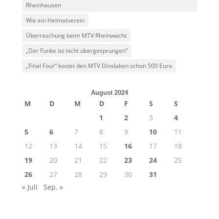
Rheinhausen
Wie ein Heimatverein
Überraschung beim MTV Rheinwacht
„Der Funke ist nicht übergesprungen“
„Final Four“ kostet den MTV Dinslaken schon 500 Euro
August 2024
M
D
M
D
F
S
S
1
2
3
4
5
6
7
8
9
10
11
12
13
14
15
16
17
18
19
20
21
22
23
24
25
26
27
28
29
30
31
« Juli
Sep. »