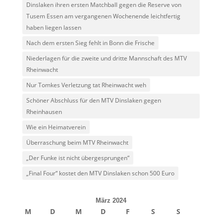
Dinslaken ihren ersten Matchball gegen die Reserve von
Tusem Essen am vergangenen Wochenende leichtfertig
haben liegen lassen
Nach dem ersten Sieg fehlt in Bonn die Frische
Niederlagen für die zweite und dritte Mannschaft des MTV
Rheinwacht
Nur Tomkes Verletzung tat Rheinwacht weh
Schöner Abschluss für den MTV Dinslaken gegen
Rheinhausen
Wie ein Heimatverein
Überraschung beim MTV Rheinwacht
„Der Funke ist nicht übergesprungen“
„Final Four“ kostet den MTV Dinslaken schon 500 Euro
März 2024
M
D
M
D
F
S
S