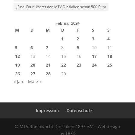
„Final Four“ kostet den MTV Dinslaken schon 500 Euro
Februar 2024
M
D
M
D
F
S
S
1
2
3
4
5
6
7
8
9
10
11
12
13
14
15
16
17
18
19
20
21
22
23
24
25
26
27
28
29
« Jan.
März »
Impressum
Datenschutz
© MTV Rheinwacht Dinslaken 1897 e.V. - Webdesign
by TR \ D