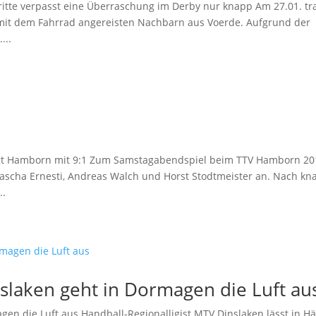
itte verpasst eine Überraschung im Derby nur knapp Am 27.01. tr
 mit dem Fahrrad angereisten Nachbarn aus Voerde. Aufgrund der
...
lägt Hamborn mit 9:1 Zum Samstagabendspiel beim TTV Hamborn 20
 Sascha Ernesti, Andreas Walch und Horst Stodtmeister an. Nach kn
..
laken geht in Dormagen die Luft au
n die Luft aus Handball-Regionalligist MTV Dinslaken lässt in Hä