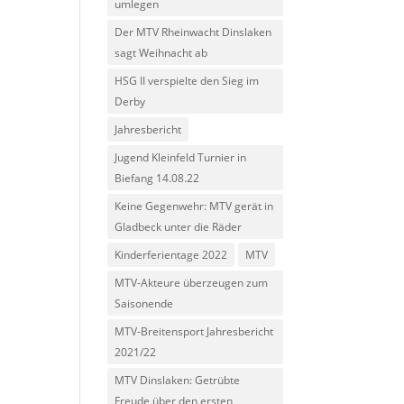
umlegen
Der MTV Rheinwacht Dinslaken
sagt Weihnacht ab
HSG II verspielte den Sieg im
Derby
Jahresbericht
Jugend Kleinfeld Turnier in
Biefang 14.08.22
Keine Gegenwehr: MTV gerät in
Gladbeck unter die Räder
Kinderferientage 2022
MTV
MTV-Akteure überzeugen zum
Saisonende
MTV-Breitensport Jahresbericht
2021/22
MTV Dinslaken: Getrübte
Freude über den ersten