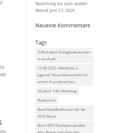
af
Spannung bis zum späten
Abend
Juni 27, 2026
Neueste Kommentare
Tags
3.Platz beim Swingbodenturnier
in Grefrath
10
12.08.2022 / Weibliche C-
app
Jugend / Neue Mannschaft mit
ersten Ausrufezeichen.
20 Jahre T-Bo Abteilung
Badminton
Beachhandballturnier bei der
HSG Wesel
s
Beim MTV Dinslaken pendelt
lfte
Max Reede zwischen den