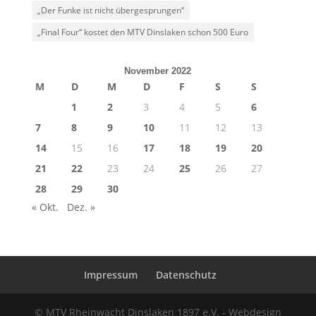
„Der Funke ist nicht übergesprungen“
„Final Four“ kostet den MTV Dinslaken schon 500 Euro
November 2022
M
D
M
D
F
S
S
1
2
3
4
5
6
7
8
9
10
11
12
13
14
15
16
17
18
19
20
21
22
23
24
25
26
27
28
29
30
« Okt.
Dez. »
Impressum
Datenschutz
© MTV Rheinwacht Dinslaken 1897 e.V. - Webdesign