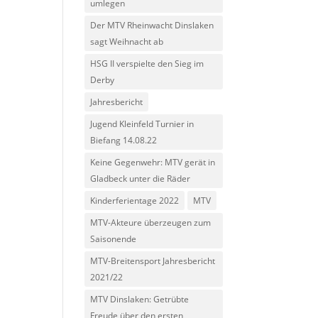
umlegen
Der MTV Rheinwacht Dinslaken
sagt Weihnacht ab
HSG II verspielte den Sieg im
Derby
Jahresbericht
Jugend Kleinfeld Turnier in
Biefang 14.08.22
Keine Gegenwehr: MTV gerät in
Gladbeck unter die Räder
Kinderferientage 2022
MTV
MTV-Akteure überzeugen zum
Saisonende
MTV-Breitensport Jahresbericht
2021/22
MTV Dinslaken: Getrübte
Freude über den ersten