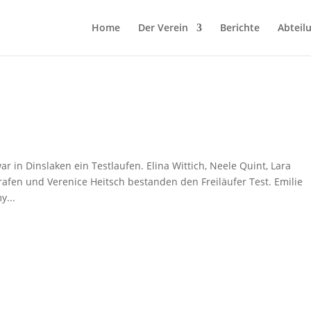
Home
Der Verein
Berichte
Abteil
r in Dinslaken ein Testlaufen. Elina Wittich, Neele Quint, Lara
Grafen und Verenice Heitsch bestanden den Freiläufer Test. Emilie
y...