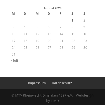
August 2026
M
D
M
D
F
S
S
1
2
3
4
5
6
7
8
9
10
11
12
13
14
15
16
17
18
19
20
21
22
23
24
25
26
27
28
29
30
31
« Juli
Impressum
Datenschutz
© MTV Rheinwacht Dinslaken 1897 e.V. - Webdesign
by TR \ D