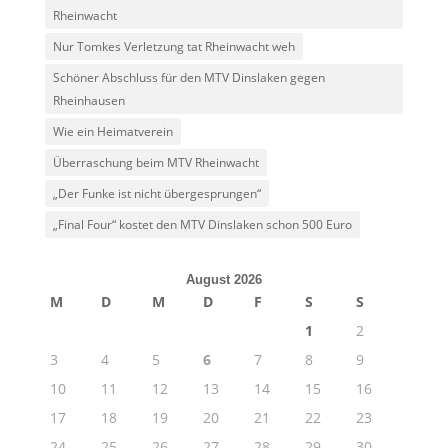
Rheinwacht
Nur Tomkes Verletzung tat Rheinwacht weh
Schöner Abschluss für den MTV Dinslaken gegen
Rheinhausen
Wie ein Heimatverein
Überraschung beim MTV Rheinwacht
„Der Funke ist nicht übergesprungen“
„Final Four“ kostet den MTV Dinslaken schon 500 Euro
August 2026
M
D
M
D
F
S
S
1
2
3
4
5
6
7
8
9
10
11
12
13
14
15
16
17
18
19
20
21
22
23
24
25
26
27
28
29
30