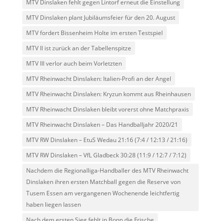
MTV Dinslaken fehlt gegen Lintorf erneut die Einstellung
MTV Dinslaken plant Jubiläumsfeier für den 20. August
MTV fordert Bissenheim Holte im ersten Testspiel
MTV II ist zurück an der Tabellenspitze
MTV III verlor auch beim Vorletzten
MTV Rheinwacht Dinslaken: Italien-Profi an der Angel
MTV Rheinwacht Dinslaken: Kryzun kommt aus Rheinhausen
MTV Rheinwacht Dinslaken bleibt vorerst ohne Matchpraxis
MTV Rheinwacht Dinslaken – Das Handballjahr 2020/21
MTV RW Dinslaken – EtuS Wedau 21:16 (7:4 / 12:13 / 21:16)
MTV RW Dinslaken – VfL Gladbeck 30:28 (11:9 / 12:7 / 7:12)
Nachdem die Regionalliga-Handballer des MTV Rheinwacht
Dinslaken ihren ersten Matchball gegen die Reserve von
Tusem Essen am vergangenen Wochenende leichtfertig
haben liegen lassen
Nach dem ersten Sieg fehlt in Bonn die Frische