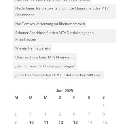
Niederlagen für die zweite und dritte Mannschaft des MTV
Rheinwacht
Nur Tomkes Verletzung tat Rheinwacht weh
Schöner Abschluss für den MTV Dinslaken gegen
Rheinhausen
Wie ein Heimatverein
Überraschung beim MTV Rheinwacht
„Der Funke ist nicht übergesprungen“
„Final Four“ kostet den MTV Dinslaken schon 500 Euro
Juni 2025
M
D
M
D
F
S
S
1
2
3
4
5
6
7
8
9
10
11
12
13
14
15