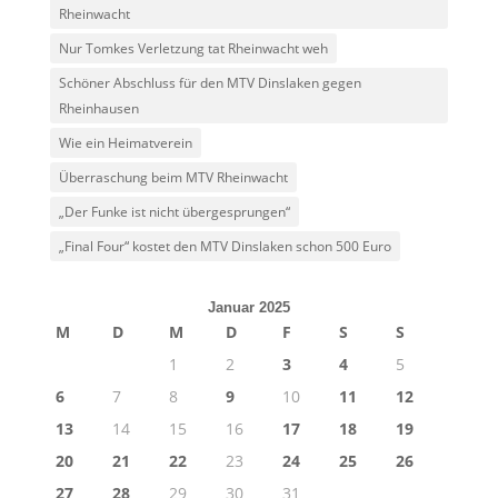
Rheinwacht
Nur Tomkes Verletzung tat Rheinwacht weh
Schöner Abschluss für den MTV Dinslaken gegen
Rheinhausen
Wie ein Heimatverein
Überraschung beim MTV Rheinwacht
„Der Funke ist nicht übergesprungen“
„Final Four“ kostet den MTV Dinslaken schon 500 Euro
Januar 2025
M
D
M
D
F
S
S
1
2
3
4
5
6
7
8
9
10
11
12
13
14
15
16
17
18
19
20
21
22
23
24
25
26
27
28
29
30
31