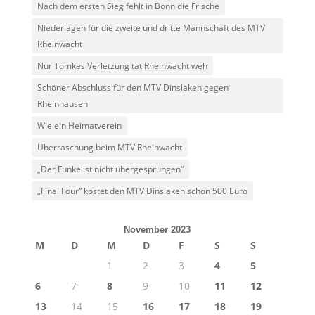
Nach dem ersten Sieg fehlt in Bonn die Frische
Niederlagen für die zweite und dritte Mannschaft des MTV
Rheinwacht
Nur Tomkes Verletzung tat Rheinwacht weh
Schöner Abschluss für den MTV Dinslaken gegen
Rheinhausen
Wie ein Heimatverein
Überraschung beim MTV Rheinwacht
„Der Funke ist nicht übergesprungen“
„Final Four“ kostet den MTV Dinslaken schon 500 Euro
November 2023
M
D
M
D
F
S
S
1
2
3
4
5
6
7
8
9
10
11
12
13
14
15
16
17
18
19