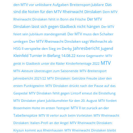
Das
den MTV vor unlösbare Aufgaben
Breitensport Jubilare
sind die Noten für den MTV Rheinwacht Dinslaken
Dem MTV
Der MTV
Rheinwacht Dinslaken fehlt in Bonn die Frische
Dinslaken lässt sich gegen Gladbeck nicht hängen
Der MTV
Der MTV muss den Schalter
feiert sein Jubiläum standesgemäß
umlegen
Der MTV Rheinwacht Dinslaken sagt Weihnacht ab
Jahresbericht
Jugend
HSG II verspielte den Sieg im Derby
Kleinfeld Turnier in Biefang 14.08.22
Keine Gegenwehr: MTV
MTV
gerät in Gladbeck unter die Räder
Kinderferientage 2022
MTV-Akteure überzeugen zum Saisonende
MTV-Breitensport
Jahresbericht 2021/22
MTV Dinslaken: Getrübte Freude über den
ersten Punktgewinn
MTV Dinslaken drückt nach der Pause auf das
Gaspedal
MTV Dinslaken fehlt gegen Lintorf erneut die Einstellung
MTV Dinslaken plant Jubiläumsfeier für den 20. August
MTV fordert
MTV II ist zurück an der
Bissenheim Holte im ersten Testspiel
Tabellenspitze
MTV III verlor auch beim Vorletzten
MTV Rheinwacht
Dinslaken: Italien-Profi an der Angel
MTV Rheinwacht Dinslaken:
Kryzun kommt aus Rheinhausen
MTV Rheinwacht Dinslaken bleibt