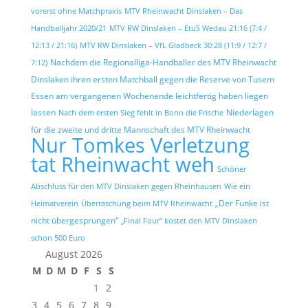
vorerst ohne Matchpraxis
MTV Rheinwacht Dinslaken – Das
Handballjahr 2020/21
MTV RW Dinslaken – EtuS Wedau 21:16 (7:4 /
12:13 / 21:16)
MTV RW Dinslaken – VfL Gladbeck 30:28 (11:9 / 12:7 /
Nachdem die Regionalliga-Handballer des MTV Rheinwacht
7:12)
Dinslaken ihren ersten Matchball gegen die Reserve von Tusem
Essen am vergangenen Wochenende leichtfertig haben liegen
lassen
Niederlagen
Nach dem ersten Sieg fehlt in Bonn die Frische
für die zweite und dritte Mannschaft des MTV Rheinwacht
Nur Tomkes Verletzung
tat Rheinwacht weh
Schöner
Abschluss für den MTV Dinslaken gegen Rheinhausen
Wie ein
„Der Funke ist
Heimatverein
Überraschung beim MTV Rheinwacht
nicht übergesprungen“
„Final Four“ kostet den MTV Dinslaken
schon 500 Euro
August 2026
M
D
M
D
F
S
S
1
2
3
4
5
6
7
8
9