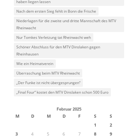
haben liegen lassen
Nach dem ersten Sieg fehlt in Bonn die Frische
Niederlagen für die zweite und dritte Mannschaft des MTV
Rheinwacht
Nur Tomkes Verletzung tat Rheinwacht weh
Schöner Abschluss für den MTV Dinslaken gegen
Rheinhausen
Wie ein Heimatverein
Überraschung beim MTV Rheinwacht
„Der Funke ist nicht übergesprungen“
„Final Four“ kostet den MTV Dinslaken schon 500 Euro
Februar 2025
M
D
M
D
F
S
S
1
2
3
4
5
6
7
8
9