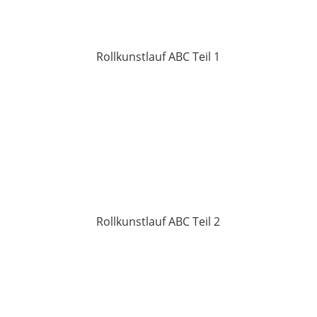
Rollkunstlauf ABC Teil 1
Jetzt herunterladen
Rollkunstlauf ABC Teil 2
Jetzt herunterladen