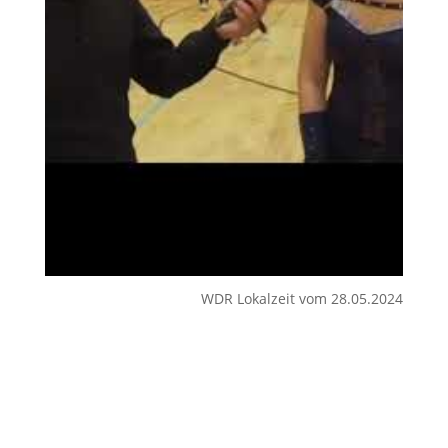
WDR Lokalzeit vom 28.05.2024