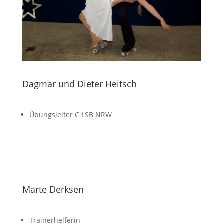
Dagmar und Dieter Heitsch
Übungsleiter C LSB NRW
Marte Derksen
Trainerhelferin