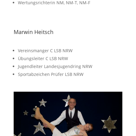
Wertungsrichterin NM, NM-T, NM-F
Marwin Heitsch
Vereinsmanger C LSB NRW
Übungsleiter C LSB NRW
Jugendleiter Landesjugendring NRW
Sportabzeichen Prüfer LSB NRW