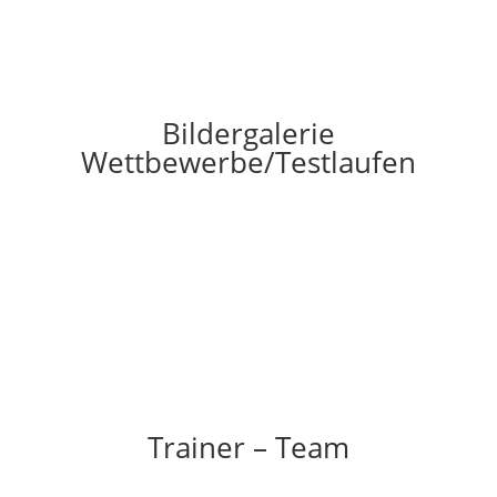
Bildergalerie
Wettbewerbe/Testlaufen
Trainer – Team