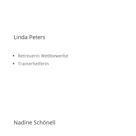
Linda Peters
Betreuerin Wettbewerbe
Trainerhelferin
Nadine Schönell