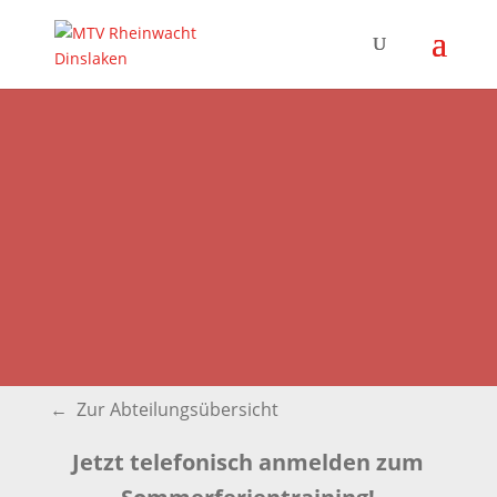
← Zur Abteilungsübersicht
Jetzt telefonisch anmelden zum