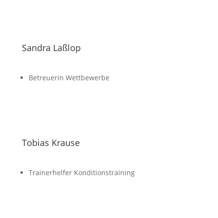
Sandra Laßlop
Betreuerin Wettbewerbe
Tobias Krause
Trainerhelfer Konditionstraining