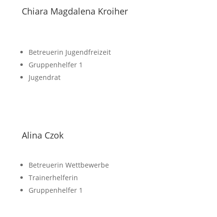
Chiara Magdalena Kroiher
Betreuerin Jugendfreizeit
Gruppenhelfer 1
Jugendrat
Alina Czok
Betreuerin Wettbewerbe
Trainerhelferin
Gruppenhelfer 1