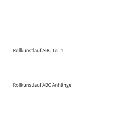
Rollkunstlauf ABC Teil 1
Jetzt herunterladen
Rollkunstlauf ABC Anhänge
Jetzt herunterladen