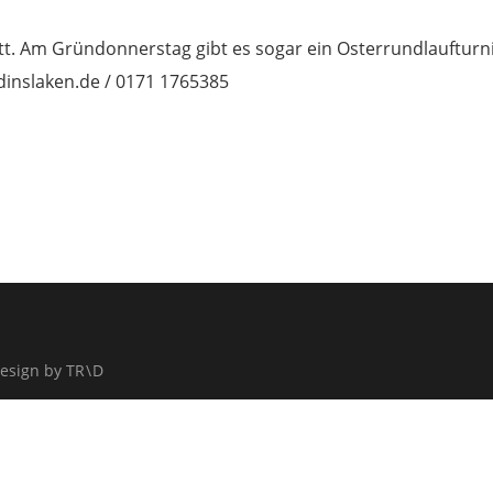
tatt. Am Gründonnerstag gibt es sogar ein Osterrundlaufturn
inslaken.de / 0171 1765385
sign by TR \ D