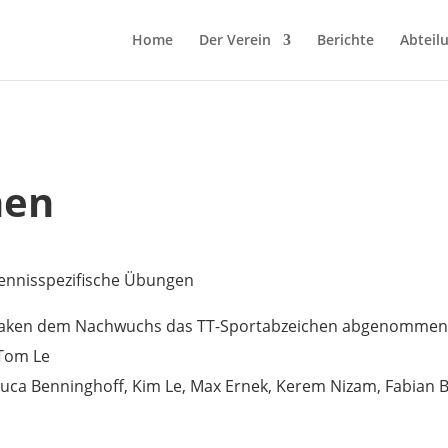
Home
Der Verein
Berichte
Abteil
hen
tennisspezifische Übungen
laken dem Nachwuchs das TT-Sportabzeichen abgenommen
 Tom Le
Luca Benninghoff, Kim Le, Max Ernek, Kerem Nizam, Fabian 