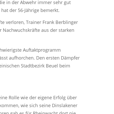
 die in der Abwehr immer sehr gut
, hat der 56-Jährige bemerkt.
e verloren, Trainer Frank Berblinger
er Nachwuchskräfte aus der starken
schwierigste Auftaktprogramm
 lässt aufhorchen. Den ersten Dämpfer
einischen Stadtbezirk Beuel beim
ine Rolle wie der eigene Erfolg über
nkommen, wie sich seine Dinslakener
hren gab es für Rheinwacht dort nie