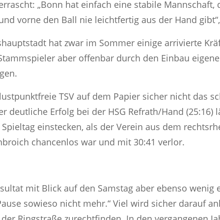
rrascht: „Bonn hat einfach eine stabile Mannschaft,
 und vorne den Ball nie leichtfertig aus der Hand gibt“
uptstadt hat zwar im Sommer einige arrivierte Kräft
 Stammspieler aber offenbar durch den Einbau eigen
gen.
ustpunktfreie TSV auf dem Papier sicher nicht das 
r deutliche Erfolg bei der HSG Refrath/Hand (25:16)
pieltag einstecken, als der Verein aus dem rechtsrh
nbroich chancenlos war und mit 30:41 verlor.
esultat mit Blick auf den Samstag aber ebenso wenig e
ause sowieso nicht mehr.“ Viel wird sicher darauf a
 der Ringstraße zurechtfinden. In den vergangenen Ja