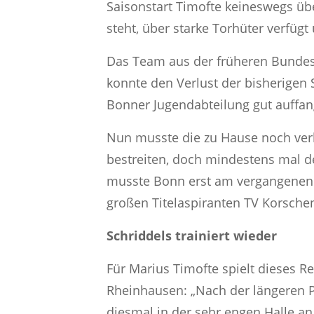
Saisonstart Timofte keineswegs übe
steht, über starke Torhüter verfügt
Das Team aus der früheren Bundesha
konnte den Verlust der bisherigen
Bonner Jugendabteilung gut auffan
Nun musste die zu Hause noch verl
bestreiten, doch mindestens mal de
musste Bonn erst am vergangenen S
großen Titelaspiranten TV Korsche
Schriddels trainiert wieder
Für Marius Timofte spielt dieses R
Rheinhausen: „Nach der längeren P
diesmal in der sehr engen Halle an