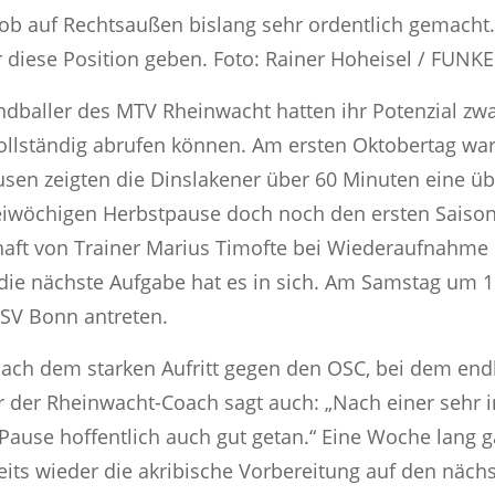
Job auf Rechtsaußen bislang sehr ordentlich gemacht.
r diese Position geben. Foto: Rainer Hoheisel / FUNKE
ndballer des MTV Rheinwacht hatten ihr Potenzial zw
vollständig abrufen können. Am ersten Oktobertag wa
en zeigten die Dinslakener über 60 Minuten eine ü
eiwöchigen Herbstpause doch noch den ersten Saisone
aft von Trainer Marius Timofte bei Wiederaufnahme 
ie nächste Aufgabe hat es in sich. Am Samstag um 1
TSV Bonn antreten.
nach dem starken Aufritt gegen den OSC, bei dem en
ber der Rheinwacht-Coach sagt auch: „Nach einer sehr
 Pause hoffentlich auch gut getan.“ Eine Woche lang
eits wieder die akribische Vorbereitung auf den näc