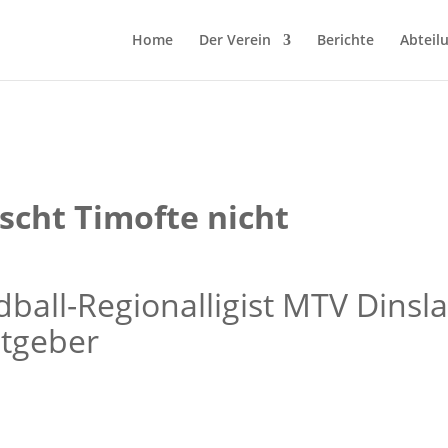
Home
Der Verein
Berichte
Abteil
scht Timofte nicht
ball-Regionalligist MTV Dinsl
stgeber