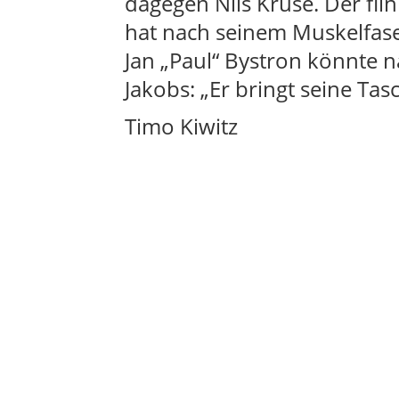
dagegen Nils Kruse. Der fli
hat nach seinem Muskelfas
Jan „Paul“ Bystron könnte 
Jakobs: „Er bringt seine Tas
Timo Kiwitz