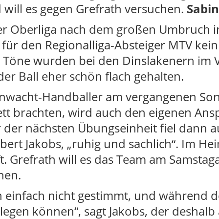
d will es gegen Grefrath versuchen.
Sabin
n der Oberliga nach dem großen Umbruc
 für den Regionalliga-Absteiger MTV kei
e Töne wurden bei den Dinslakenern im 
er Ball eher schön flach gehalten.
nwacht-Handballer am vergangenen Sonn
ett brachten, wird auch den eigenen Ans
 der nächsten Übungseinheit fiel dann a
bert Jakobs, „ruhig und sachlich“. Im H
ft. Grefrath will es das Team am Samsta
hen.
rn einfach nicht gestimmt, und während d
egen können“, sagt Jakobs, der deshalb 