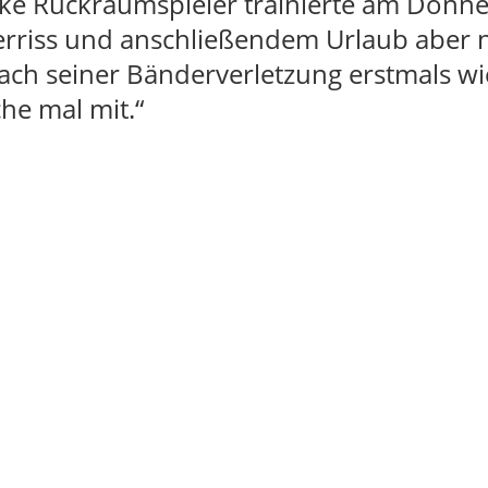
nke Rückraumspieler trainierte am Donne
erriss und anschließendem Urlaub aber 
nach seiner Bänderverletzung erstmals 
che mal mit.“