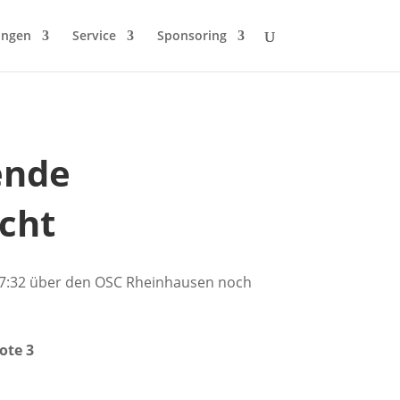
ungen
Service
Sponsoring
ende
acht
 37:32 über den OSC Rheinhausen noch
ote 3