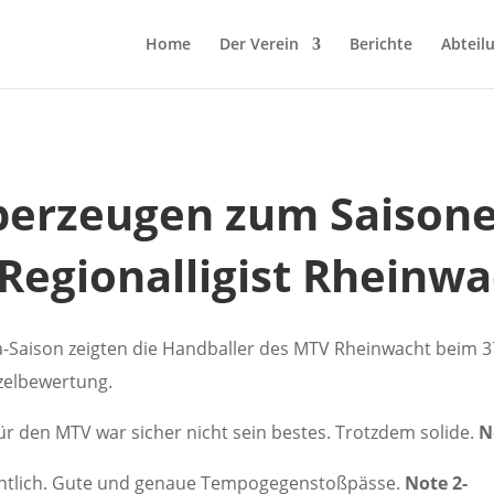
Home
Der Verein
Berichte
Abteil
berzeugen zum Saison
Regionalligist Rheinw
liga-Saison zeigten die Handballer des MTV Rheinwacht beim
nzelbewertung.
für den MTV war sicher nicht sein bestes. Trotzdem solide.
N
entlich. Gute und genaue Tempogegenstoßpässe.
Note 2-