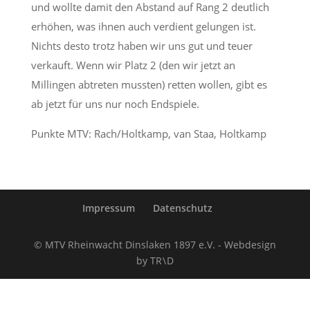
und wollte damit den Abstand auf Rang 2 deutlich
erhöhen, was ihnen auch verdient gelungen ist.
Nichts desto trotz haben wir uns gut und teuer
verkauft. Wenn wir Platz 2 (den wir jetzt an
Millingen abtreten mussten) retten wollen, gibt es
ab jetzt für uns nur noch Endspiele.
Punkte MTV: Rach/Holtkamp, van Staa, Holtkamp
Impressum
Datenschutz
© MTV Rheinwacht Dinslaken 1897 e.V. - Webdesign
by TR \ D